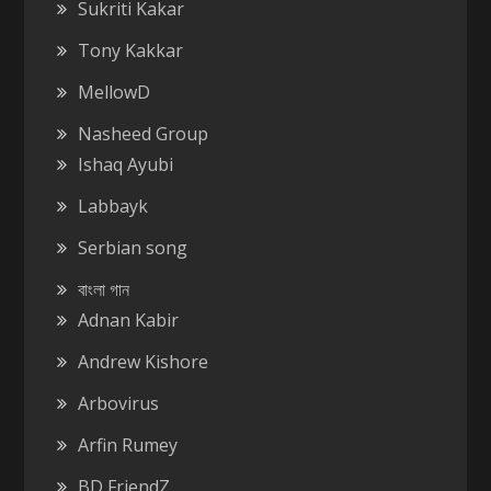
Sukriti Kakar
Tony Kakkar
MellowD
Nasheed Group
Ishaq Ayubi
Labbayk
Serbian song
বাংলা গান
Adnan Kabir
Andrew Kishore
Arbovirus
Arfin Rumey
BD FriendZ