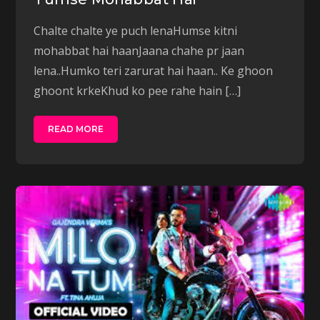
Chalte chalte ye puch lenaHumse kitni
mohabbat hai haanJaana chahe pr jaan
lena..Humko teri zarurat hai haan.. Ke ghoon
ghoont krkeKhud ko pee rahe hain […]
READ MORE