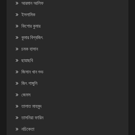
আরমান আলিফ
ইসলামিক
কিশোর কুমার
কুমার বিশ্বজিৎ
চমক হাসান
ছায়াছবি
জিসান খান শুভ
জিৎ গাঙ্গুলি
জেমস
তালাত মাহমুদ
তাসনিয়া ফারিন
নচিকেতা