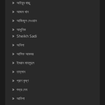
আইয়ুব বাচ্চু
আজম খান
আজিজুল দেওয়ান
আধুনিক
Sheikh Sadi
অনিলা
আসিফ আকবর
ইমরান মাহমুদুল
তাহ্‌সান
প্রাণ কৃষ্ণ
শুভ্র দেব
আনিশা