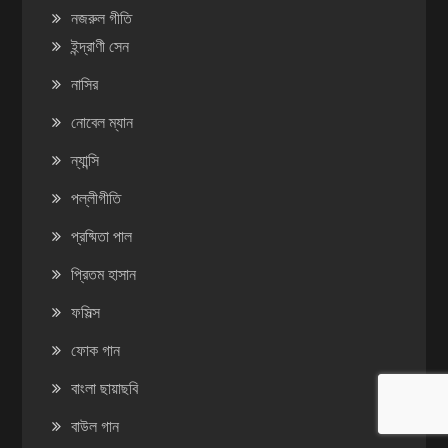
নজরুল গীতি
ইন্দ্রাণী সেন
নাসির
নোবেল ম্যান
ন্যান্সি
পল্লীগীতি
প্রষ্মিতা পাল
প্রিতম হাসান
ফসিল্স
ফোক গান
বাংলা ছায়াছবি
বাউল গান