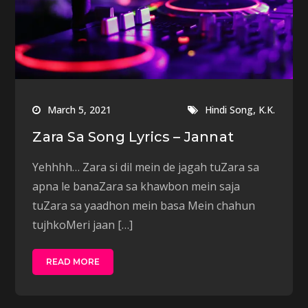
,
March 5, 2021
Hindi Song
K.K.
Zara Sa Song Lyrics – Jannat
Yehhhh… Zara si dil mein de jagah tuZara sa
apna le banaZara sa khawbon mein saja
tuZara sa yaadhon mein basa Mein chahun
tujhkoMeri jaan […]
READ MORE