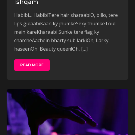
Ishqam
Habibi… HabibiTere hair sharaabiO, billo, tere
lips gulaabiKaan ky jhumkeSexy thumkeToul
mein kareKharaabi Sunke tere flag ky
charcheAachein bharty sub larkiOh, Larky
haseenOh, Beauty queen!Oh, […]
READ MORE