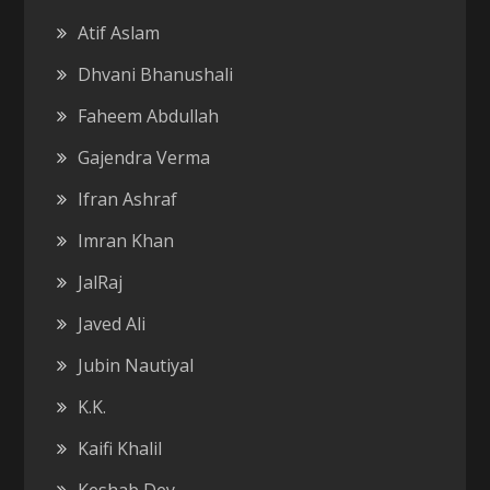
Atif Aslam
Dhvani Bhanushali
Faheem Abdullah
Gajendra Verma
Ifran Ashraf
Imran Khan
JalRaj
Javed Ali
Jubin Nautiyal
K.K.
Kaifi Khalil
Keshab Dey