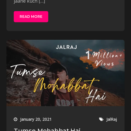
jaane kuch […]
READ MORE
January 20, 2021
JalRaj
Tumse Mohabbat Hai