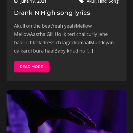
,
June 19, 2021
Akull
Hindi Song
Drank N High song lyrics
Akull on the beatYeah yeah!Mellow
MellowAastha Gill Ho ik teri chal curly jehe
baalLil black dress ch lagdi kamaalMundeyan
da kardi bura haalBaby khud nu […]
READ MORE