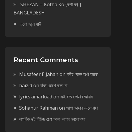
SHEZAN – Kotha Ko (কথা ক) |
BANGLADESH
চলো ভুলে যাই
Recent Comments
Musafeer E Jahan
on
নদীর যেমন ঝর্ণা আছে
baizid
on
বাঁকা চোখে বলো না
lyrics.amarload
on
এই রাত তোমার আমার
Sohanur Rahman
on
আশা আমার ভালোবাসা
নাগরিক ডট নিউজ
on
আশা আমার ভালোবাসা