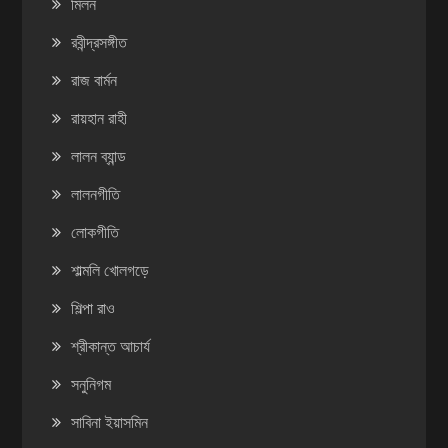
মিলন
রবীন্দ্রসঙ্গীত
রাজ বার্মন
রায়হান রাহী
লালন ব্যান্ড
লালনগীতি
লোকগীতি
শাল্মলি খোলগড়ে
শিল্পা রাও
শ্রীকান্ত আচার্য
সনুনিগম
সাবিনা ইয়াসমিন