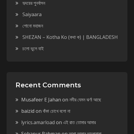
হৃদয়ের পুনর্বাসন
Saiyaara
শোনো মহাজন
SHEZAN – Kotha Ko (কথা ক) | BANGLADESH
চলো ভুলে যাই
Recent Comments
Musafeer E Jahan
on
নদীর যেমন ঝর্ণা আছে
baizid
on
বাঁকা চোখে বলো না
lyrics.amarload
on
এই রাত তোমার আমার
Sohanur Rahman
on
আশা আমার ভালোবাসা