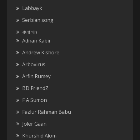
Labbayk
Serbian song
বাংলা গান
Adnan Kabir
Andrew Kishore
Arbovirus
Arfin Rumey
BD FriendZ
F A Sumon
Fazlur Rahman Babu
Joler Gaan
Khurshid Alom