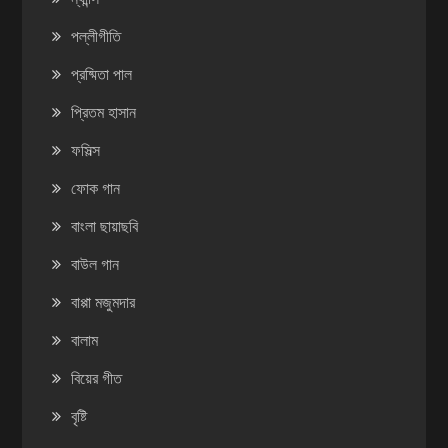
পল্লীগীতি
প্রষ্মিতা পাল
প্রিতম হাসান
ফসিল্স
ফোক গান
বাংলা ছায়াছবি
বাউল গান
বাপ্পা মজুমদার
বালাম
বিয়ের গীত
বৃষ্টি