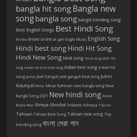
Bangla new
bangla hit song
song
bangla song
bangla trending song
Best Hindi Song
Best English Songs
English Song
Brishti
brishti ar gan
Eagle Music
Borsha
Hindi best song
Hindi Hit Song
Hindi New Song
hindi song
Hindi song 2020
Hit
Indian best song
Indian hit
song
indian all time best song
Jubin
song
Jeet Ganguli
jeet ganguli best song
James
Nautiyal
Minar Rahman
new bangla song
New
Minar
New hindi song
Bangla Song 2021
Noble
Shreya Ghoshal
Srikanto Acharya
Noble Man
T-Series
Tahsan
Tahsan new song
Tahsan Best Song
Top
বাংলা সেরা গান
trending song