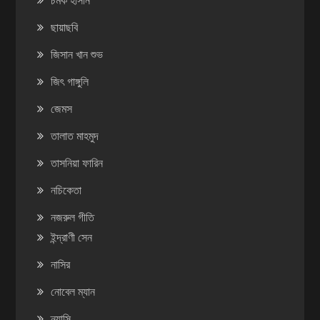
ছায়াছবি
জিসান খান শুভ
জিৎ গাঙ্গুলি
জেমস
তালাত মাহমুদ
তাসনিয়া ফারিন
নচিকেতা
নজরুল গীতি
ইন্দ্রাণী সেন
নাসির
নোবেল ম্যান
ন্যান্সি