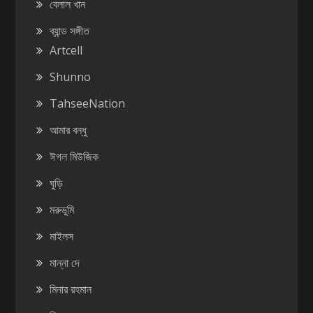
বেলাল খান
ব্যান্ড সঙ্গীত
Artcell
Shunno
TahseeNation
আমার বন্ধু
ঈগল মিউজিক
ঘুড়ি
মরুভুমি
মাইলস
মান্না দে
মিনার রহমান