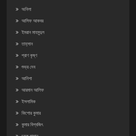
অনিলা
আসিফ আকবর
ইমরান মাহমুদুল
তাহ্‌সান
প্রাণ কৃষ্ণ
শুভ্র দেব
আনিশা
আরমান আলিফ
ইসলামিক
কিশোর কুমার
কুমার বিশ্বজিৎ
চমক হাসান