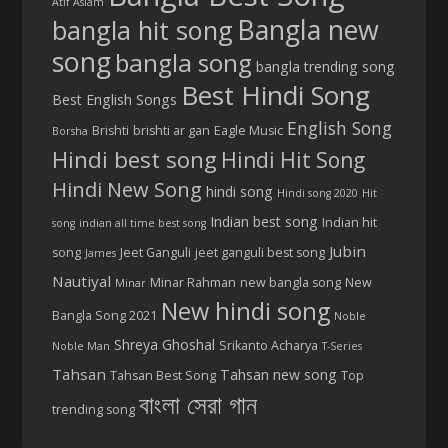
Atif Aslam
Bangla new
bangla hit song
song
bangla song
bangla trending song
Best Hindi Song
Best English Songs
English Song
Brishti
brishti ar gan
Eagle Music
Borsha
Hindi best song
Hindi Hit Song
Hindi New Song
hindi song
Hindi song 2020
Hit
Indian best song
Indian hit
song
indian all time best song
Jubin
song
Jeet Ganguli
jeet ganguli best song
James
Nautiyal
Minar Rahman
new bangla song
New
Minar
New hindi song
Bangla Song 2021
Noble
Shreya Ghoshal
Srikanto Acharya
Noble Man
T-Series
Tahsan
Tahsan new song
Tahsan Best Song
Top
বাংলা সেরা গান
trending song