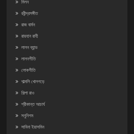
মিলন
রবীন্দ্রসঙ্গীত
রাজ বার্মন
রায়হান রাহী
লালন ব্যান্ড
লালনগীতি
লোকগীতি
শাল্মলি খোলগড়ে
শিল্পা রাও
শ্রীকান্ত আচার্য
সনুনিগম
সাবিনা ইয়াসমিন