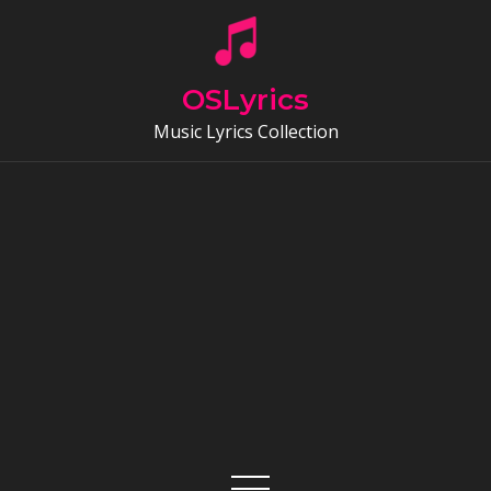
Skip
to
content
OSLyrics
Music Lyrics Collection