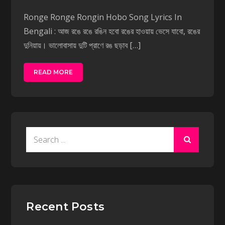
Ronge Ronge Rongin Hobo Song Lyrics In
Bengali : আজ রঙে রঙে রঙিন হবো রঙের হাওয়ায় ভেসে যাবো, রঙের
দুনিয়ায়। ভালোবাসায় দুটি প্রাণে রঙ ছড়াব […]
READ MORE
Search
for:
Recent Posts