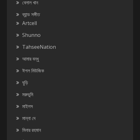
বেলাল খান
ব্যান্ড সঙ্গীত
Artcell
Shunno
TahseeNation
আমার বন্ধু
ঈগল মিউজিক
ঘুড়ি
মরুভুমি
মাইলস
মান্না দে
মিনার রহমান