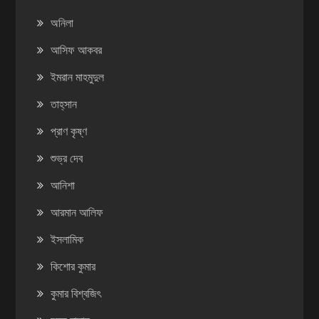
অনিলা
আসিফ আকবর
ইমরান মাহমুদুল
তাহ্‌সান
প্রাণ কৃষ্ণ
শুভ্র দেব
আনিশা
আরমান আলিফ
ইসলামিক
কিশোর কুমার
কুমার বিশ্বজিৎ