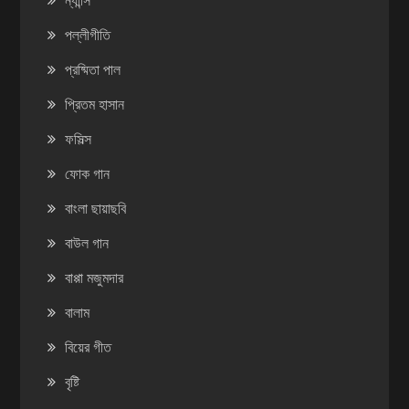
পল্লীগীতি
প্রষ্মিতা পাল
প্রিতম হাসান
ফসিল্স
ফোক গান
বাংলা ছায়াছবি
বাউল গান
বাপ্পা মজুমদার
বালাম
বিয়ের গীত
বৃষ্টি