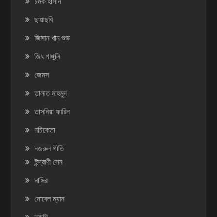
চমক হাসান
ছায়াছবি
জিসান খান শুভ
জিৎ গাঙ্গুলি
জেমস
তালাত মাহমুদ
তাসনিয়া ফারিন
নচিকেতা
নজরুল গীতি
ইন্দ্রাণী সেন
নাসির
নোবেল ম্যান
ন্যান্সি