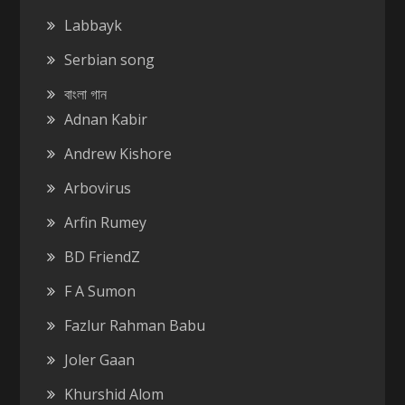
Labbayk
Serbian song
বাংলা গান
Adnan Kabir
Andrew Kishore
Arbovirus
Arfin Rumey
BD FriendZ
F A Sumon
Fazlur Rahman Babu
Joler Gaan
Khurshid Alom