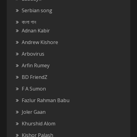
Serbian song
বাংলা গান
Adnan Kabir
Andrew Kishore
Arbovirus
Arfin Rumey
BD FriendZ
F A Sumon
Fazlur Rahman Babu
Joler Gaan
Khurshid Alom
Kishor Palash