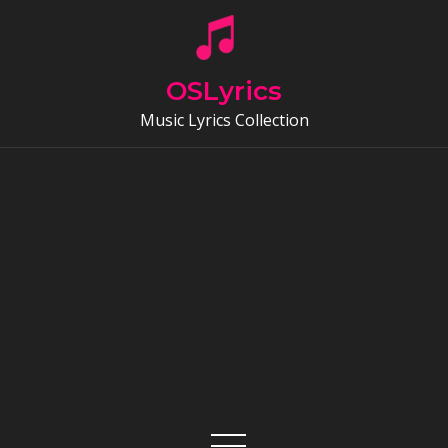
Skip
to
content
OSLyrics
Music Lyrics Collection