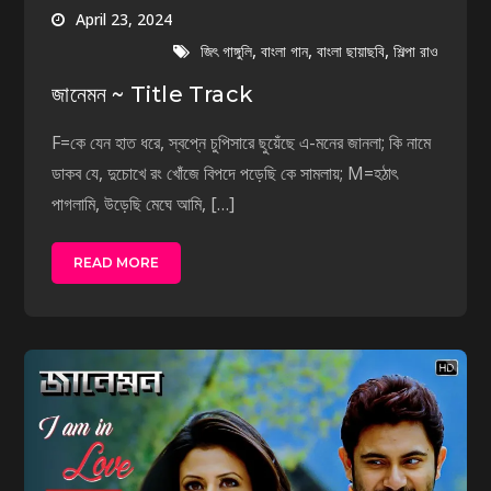
April 23, 2024
,
,
,
জিৎ গাঙ্গুলি
বাংলা গান
বাংলা ছায়াছবি
শিল্পা রাও
জানেমন ~ Title Track
F=কে যেন হাত ধরে, স্বপ্নে চুপিসারে ছুয়েঁছে এ-মনের জানলা; কি নামে
ডাকব যে, দুচোখে রং খোঁজে বিপদে পড়েছি কে সামলায়; M=হঠাৎ
পাগলামি, উড়েছি মেঘে আমি, […]
READ MORE