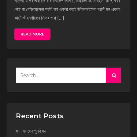
গাঙ্গের ভিতর ভরা জোয়ার উথালপাতাল ঢেউএকলা আমি বইসা আছি খবর
নেই না কেউআসেনা দরদী মন একলা কাটে জীবনআসেনা দরদী মন একলা
কাটে জীবনগাঙ্গের ভিতর ভরা […]
READ MORE
Search
for:
Recent Posts
হৃদয়ের পুনর্বাসন