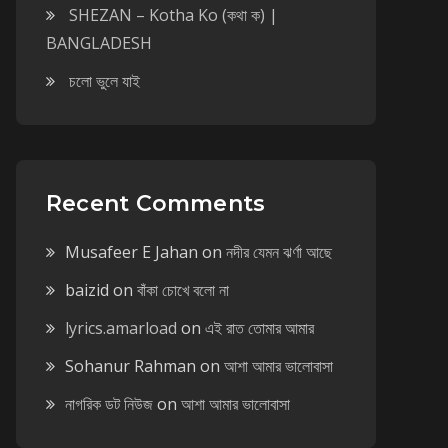
SHEZAN – Kotha Ko (কথা ক) |
BANGLADESH
চলো ভুলে যাই
Recent Comments
Musafeer E Jahan
on
নদীর যেমন ঝর্ণা আছে
baizid
on
বাঁকা চোখে বলো না
lyrics.amarload
on
এই রাত তোমার আমার
Sohanur Rahman
on
আশা আমার ভালোবাসা
নাগরিক ডট নিউজ
on
আশা আমার ভালোবাসা