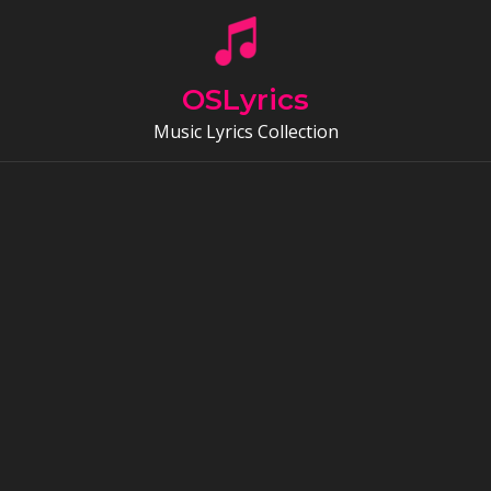
Skip
to
content
OSLyrics
Music Lyrics Collection