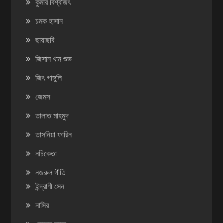
কুমার বিশ্বজিৎ
চমক হাসান
ছায়াছবি
জিসান খান শুভ
জিৎ গাঙ্গুলি
জেমস
তালাত মাহমুদ
তাসনিয়া ফারিন
নচিকেতা
নজরুল গীতি
ইন্দ্রাণী সেন
নাসির