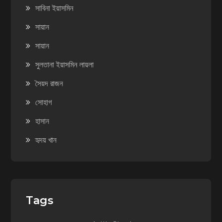
সাবিনা ইয়াসমিন
সায়ান
সায়ান
সুলতানা ইয়াসমিন লায়লা
সৈয়দ রাজন
সোহাগ
হাসান
হৃদয় খান
Tags