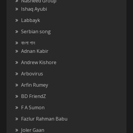
Nasheed Group
Ishaq Ayubi
Labbayk
Serbian song
বাংলা গান
Adnan Kabir
Andrew Kishore
Arbovirus
Arfin Rumey
BD FriendZ
F A Sumon
Fazlur Rahman Babu
Joler Gaan