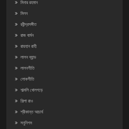
মিনার রহমান
মিলন
রবীন্দ্রসঙ্গীত
রাজ বার্মন
রায়হান রাহী
লালন ব্যান্ড
লালনগীতি
লোকগীতি
শাল্মলি খোলগড়ে
শিল্পা রাও
শ্রীকান্ত আচার্য
সনুনিগম