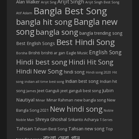
Arijit Singh
Alan Walker
Arijit Sing
Arijit Singh Best Song
Bangla Best Song
Atif Aslam
Bangla new
bangla hit song
song
bangla song
bangla trending song
Best Hindi Song
Best English Songs
English Song
Brishti
brishti ar gan
Eagle Music
Borsha
Hindi best song
Hindi Hit Song
Hindi New Song
hindi song
Hindi song 2020
Hit
Indian best song
Indian hit
song
indian all time best song
Jubin
song
Jeet Ganguli
jeet ganguli best song
James
Nautiyal
Minar Rahman
new bangla song
New
Minar
New hindi song
Bangla Song 2021
Noble
Shreya Ghoshal
Srikanto Acharya
Noble Man
T-Series
Tahsan
Tahsan new song
Tahsan Best Song
Top
বাংলা সেরা গান