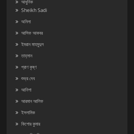
আধুনিক
Sheikh Sadi
অনিলা
আসিফ আকবর
ইমরান মাহমুদুল
তাহ্‌সান
প্রাণ কৃষ্ণ
শুভ্র দেব
আনিশা
আরমান আলিফ
ইসলামিক
কিশোর কুমার