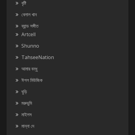
বৃষ্টি
বেলাল খান
ব্যান্ড সঙ্গীত
Artcell
Shunno
TahseeNation
আমার বন্ধু
ঈগল মিউজিক
ঘুড়ি
মরুভুমি
মাইলস
মান্না দে