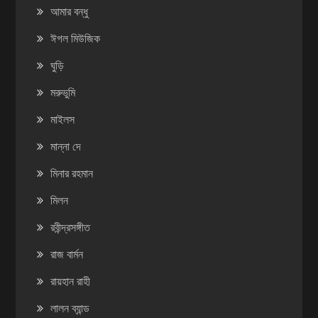
আমার বন্ধু
ঈগল মিউজিক
ঘুড়ি
মরুভুমি
মাইলস
মান্না দে
মিনার রহমান
মিলন
রবীন্দ্রসঙ্গীত
রাজ বার্মন
রায়হান রাহী
লালন ব্যান্ড