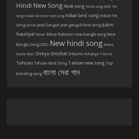
Hindi New Song
hindi song
Hindi song 2020
Hit
Indian best song
Indian hit
song
indian all time best song
Jubin
song
Jeet Ganguli
jeet ganguli best song
James
Nautiyal
Minar Rahman
new bangla song
New
Minar
New hindi song
Bangla Song 2021
Noble
Shreya Ghoshal
Srikanto Acharya
Noble Man
T-Series
Tahsan
Tahsan new song
Tahsan Best Song
Top
বাংলা সেরা গান
trending song