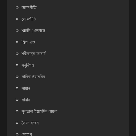
লালনগীতি
লোকগীতি
শাল্মলি খোলগড়ে
শিল্পা রাও
শ্রীকান্ত আচার্য
সনুনিগম
সাবিনা ইয়াসমিন
সায়ান
সায়ান
সুলতানা ইয়াসমিন লায়লা
সৈয়দ রাজন
সোহাগ