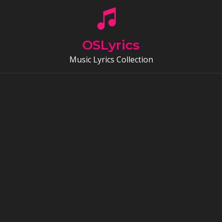
Skip
to
content
OSLyrics
Music Lyrics Collection