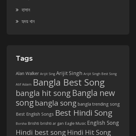
হাসান
হৃদয় খান
Tags
Arijit Singh
Alan Walker
Arijit Sing
Arijit Singh Best Song
Bangla Best Song
Atif Aslam
Bangla new
bangla hit song
song
bangla song
bangla trending song
Best Hindi Song
Best English Songs
English Song
Brishti
brishti ar gan
Eagle Music
Borsha
Hindi best song
Hindi Hit Song