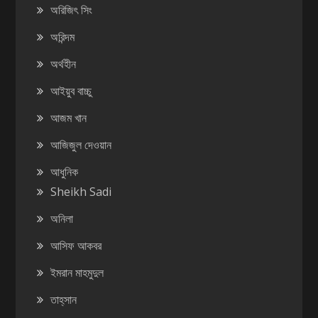
অরিজিৎ সিং
অরিন্দম
অর্থহীন
আইয়ুব বাচ্চু
আজম খান
আজিজুল দেওয়ান
আধুনিক
Sheikh Sadi
অনিলা
আসিফ আকবর
ইমরান মাহমুদুল
তাহ্‌সান