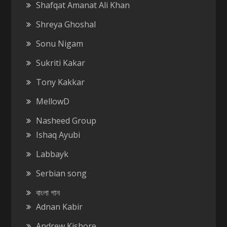
Shafqat Amanat Ali Khan
Shreya Ghoshal
Sonu Nigam
Sukriti Kakar
Tony Kakkar
MellowD
Nasheed Group
Ishaq Ayubi
Labbayk
Serbian song
বাংলা গান
Adnan Kabir
Andrew Kishore