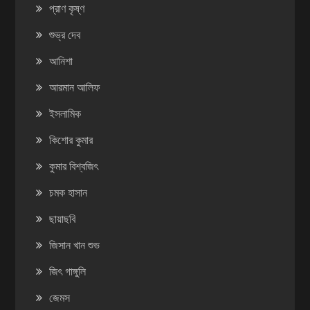
প্রাণ কৃষ্ণ
শুভ্র দেব
আনিশা
আরমান আলিফ
ইসলামিক
কিশোর কুমার
কুমার বিশ্বজিৎ
চমক হাসান
ছায়াছবি
জিসান খান শুভ
জিৎ গাঙ্গুলি
জেমস