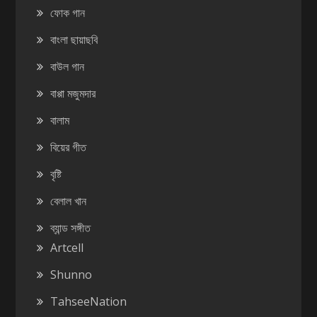
ফোক গান
বাংলা ছায়াছবি
বাউল গান
বাপ্পা মজুমদার
বালাম
বিয়ের গীত
বৃষ্টি
বেলাল খান
ব্যান্ড সঙ্গীত
Artcell
Shunno
TahseeNation