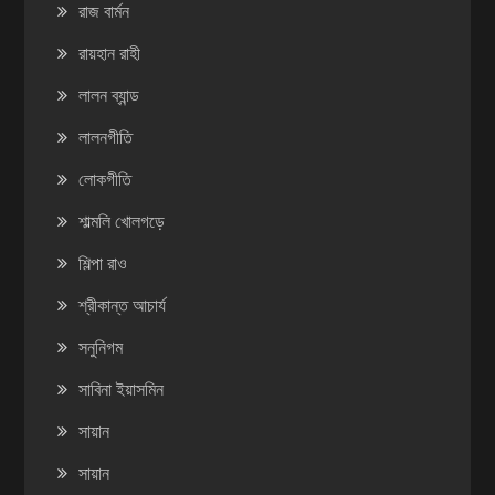
রাজ বার্মন
রায়হান রাহী
লালন ব্যান্ড
লালনগীতি
লোকগীতি
শাল্মলি খোলগড়ে
শিল্পা রাও
শ্রীকান্ত আচার্য
সনুনিগম
সাবিনা ইয়াসমিন
সায়ান
সায়ান