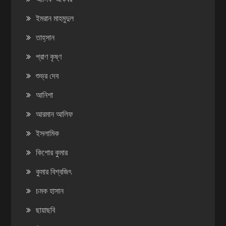
ইমরান মাহমুদুল
তাহ্‌সান
প্রাণ কৃষ্ণ
শুভ্র দেব
আনিশা
আরমান আলিফ
ইসলামিক
কিশোর কুমার
কুমার বিশ্বজিৎ
চমক হাসান
ছায়াছবি