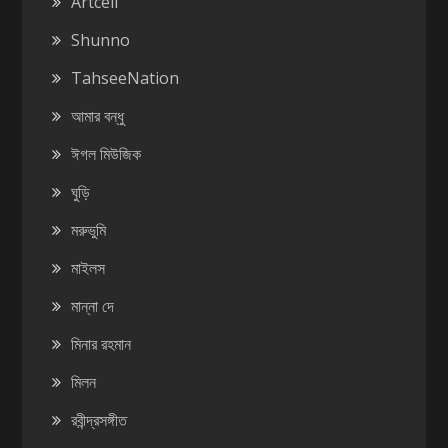
Artcell
Shunno
TahseeNation
আমার বন্ধু
ঈগল মিউজিক
ঘুড়ি
মরুভুমি
মাইলস
মান্না দে
মিনার রহমান
মিলন
রবীন্দ্রসঙ্গীত