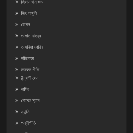
জিসান খান শুভ
জিৎ গাঙ্গুলি
জেমস
তালাত মাহমুদ
তাসনিয়া ফারিন
নচিকেতা
নজরুল গীতি
ইন্দ্রাণী সেন
নাসির
নোবেল ম্যান
ন্যান্সি
পল্লীগীতি