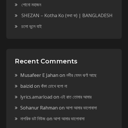
শোনো মহাজন
SHEZAN – Kotha Ko (কথা ক) | BANGLADESH
চলো ভুলে যাই
Recent Comments
Musafeer E Jahan
on
নদীর যেমন ঝর্ণা আছে
baizid
on
বাঁকা চোখে বলো না
lyrics.amarload
on
এই রাত তোমার আমার
Sohanur Rahman
on
আশা আমার ভালোবাসা
নাগরিক ডট নিউজ
on
আশা আমার ভালোবাসা