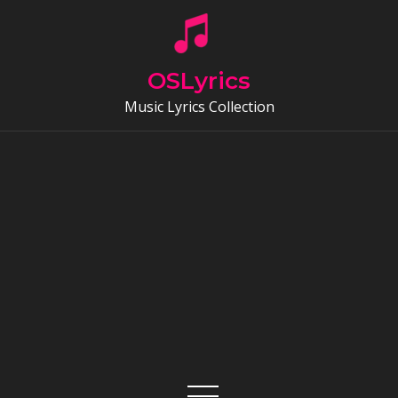
Skip
to
content
OSLyrics
Music Lyrics Collection