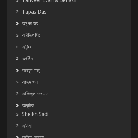
Tanveer Evan & Benazir
Tapas Das
অনুপম রায়
অরিজিৎ সিং
অরিন্দম
অর্থহীন
আইয়ুব বাচ্চু
আজম খান
আজিজুল দেওয়ান
আধুনিক
Sheikh Sadi
অনিলা
আসিফ আকবর