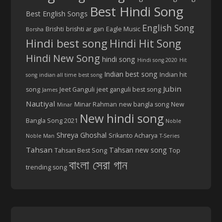
Best Hindi Song
Best English Songs
English Song
Brishti
brishti ar gan
Eagle Music
Borsha
Hindi best song
Hindi Hit Song
Hindi New Song
hindi song
Hindi song 2020
Hit
Indian best song
Indian hit
song
indian all time best song
Jubin
song
Jeet Ganguli
jeet ganguli best song
James
Nautiyal
Minar Rahman
new bangla song
New
Minar
New hindi song
Bangla Song 2021
Noble
Shreya Ghoshal
Srikanto Acharya
Noble Man
T-Series
Tahsan
Tahsan new song
Tahsan Best Song
Top
বাংলা সেরা গান
trending song