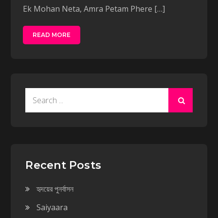
Ek Mohan Neta, Amra Petam Phere […]
READ MORE
Search
for:
Recent Posts
হৃদয়ের পুনর্বাসন
Saiyaara