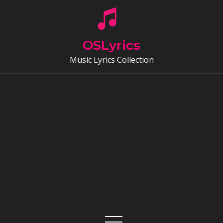
Skip
to
content
OSLyrics
Music Lyrics Collection