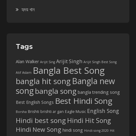
হৃদয় খান
Tags
Arijit Singh
Alan Walker
Arijit Sing
Arijit Singh Best Song
Bangla Best Song
Atif Aslam
Bangla new
bangla hit song
song
bangla song
bangla trending song
Best Hindi Song
Best English Songs
English Song
Brishti
brishti ar gan
Eagle Music
Borsha
Hindi best song
Hindi Hit Song
Hindi New Song
hindi song
Hindi song 2020
Hit