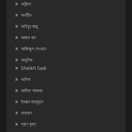
অরিন্দম
অর্থহীন
আইয়ুব বাচ্চু
আজম খান
আজিজুল দেওয়ান
আধুনিক
Sheikh Sadi
অনিলা
আসিফ আকবর
ইমরান মাহমুদুল
তাহ্‌সান
প্রাণ কৃষ্ণ