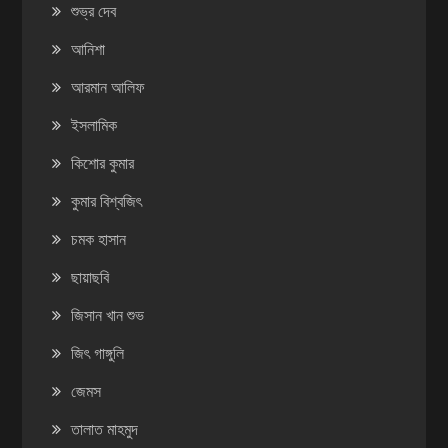
শুভ্র দেব
আনিশা
আরমান আলিফ
ইসলামিক
কিশোর কুমার
কুমার বিশ্বজিৎ
চমক হাসান
ছায়াছবি
জিসান খান শুভ
জিৎ গাঙ্গুলি
জেমস
তালাত মাহমুদ