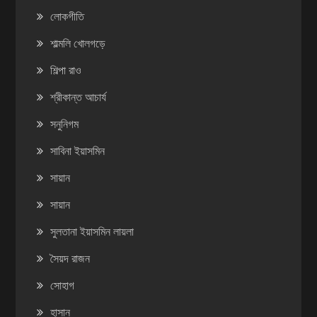
লোকগীতি
শাল্মলি খোলগড়ে
শিল্পা রাও
শ্রীকান্ত আচার্য
সনুনিগম
সাবিনা ইয়াসমিন
সায়ান
সায়ান
সুলতানা ইয়াসমিন লায়লা
সৈয়দ রাজন
সোহাগ
হাসান