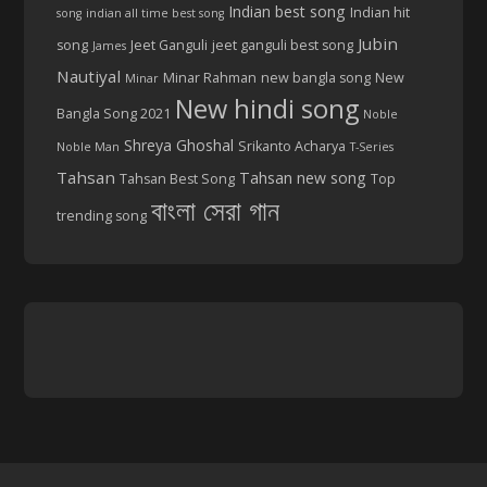
Indian best song
Indian hit
song
indian all time best song
Jubin
song
Jeet Ganguli
jeet ganguli best song
James
Nautiyal
Minar Rahman
new bangla song
New
Minar
New hindi song
Bangla Song 2021
Noble
Shreya Ghoshal
Srikanto Acharya
Noble Man
T-Series
Tahsan
Tahsan new song
Tahsan Best Song
Top
বাংলা সেরা গান
trending song