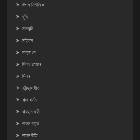
ঈগল মিউজিক
ঘুড়ি
মরুভুমি
মাইলস
মান্না দে
মিনার রহমান
মিলন
রবীন্দ্রসঙ্গীত
রাজ বার্মন
রায়হান রাহী
লালন ব্যান্ড
লালনগীতি