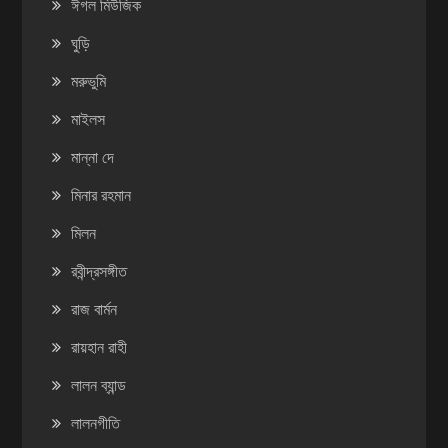
ঈগল মিউজিক
ঘুড়ি
মরুভুমি
মাইলস
মান্না দে
মিনার রহমান
মিলন
রবীন্দ্রসঙ্গীত
রাজ বার্মন
রায়হান রাহী
লালন ব্যান্ড
লালনগীতি