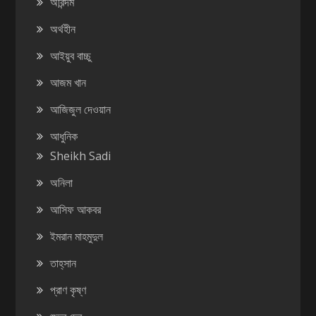
অরিন্দম
অর্থহীন
আইয়ুব বাচ্চু
আজম খান
আজিজুল দেওয়ান
আধুনিক
Sheikh Sadi
অনিলা
আসিফ আকবর
ইমরান মাহমুদুল
তাহ্‌সান
প্রাণ কৃষ্ণ