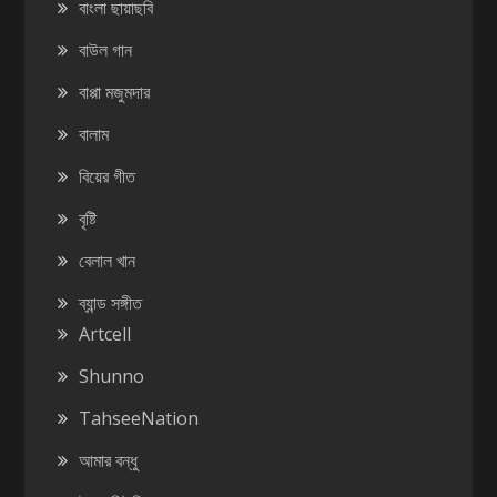
বাংলা ছায়াছবি
বাউল গান
বাপ্পা মজুমদার
বালাম
বিয়ের গীত
বৃষ্টি
বেলাল খান
ব্যান্ড সঙ্গীত
Artcell
Shunno
TahseeNation
আমার বন্ধু