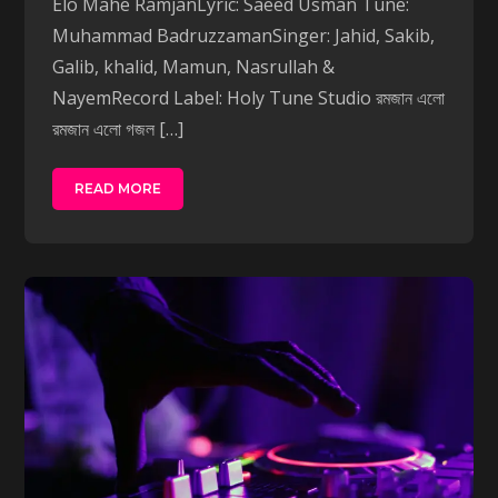
Elo Mahe RamjanLyric: Saeed Usman Tune:
Muhammad BadruzzamanSinger: Jahid, Sakib,
Galib, khalid, Mamun, Nasrullah &
NayemRecord Label: Holy Tune Studio রমজান এলো
রমজান এলো গজল […]
READ MORE