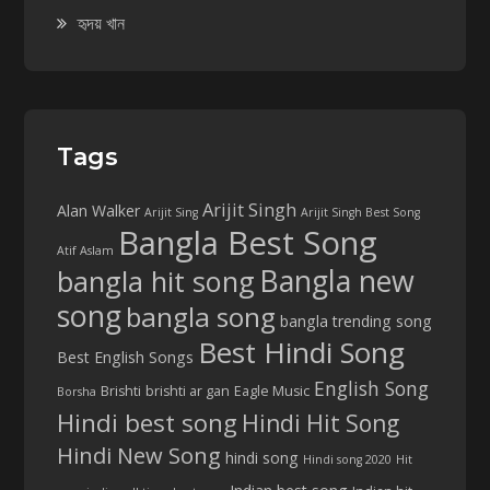
হৃদয় খান
Tags
Arijit Singh
Alan Walker
Arijit Sing
Arijit Singh Best Song
Bangla Best Song
Atif Aslam
Bangla new
bangla hit song
song
bangla song
bangla trending song
Best Hindi Song
Best English Songs
English Song
Brishti
brishti ar gan
Eagle Music
Borsha
Hindi best song
Hindi Hit Song
Hindi New Song
hindi song
Hindi song 2020
Hit