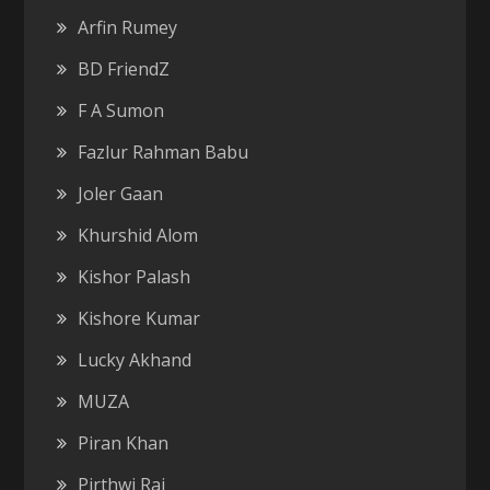
Arfin Rumey
BD FriendZ
F A Sumon
Fazlur Rahman Babu
Joler Gaan
Khurshid Alom
Kishor Palash
Kishore Kumar
Lucky Akhand
MUZA
Piran Khan
Pirthwi Raj