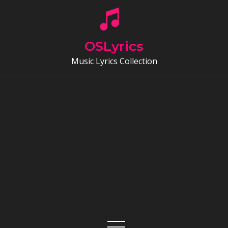
Skip
to
content
OSLyrics
Music Lyrics Collection