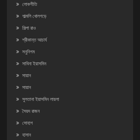
লোকগীতি
শাল্মলি খোলগড়ে
শিল্পা রাও
শ্রীকান্ত আচার্য
সনুনিগম
সাবিনা ইয়াসমিন
সায়ান
সায়ান
সুলতানা ইয়াসমিন লায়লা
সৈয়দ রাজন
সোহাগ
হাসান