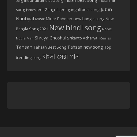
Indian best song
Indian hit
song
indian all time best song
Jubin
song
Jeet Ganguli
jeet ganguli best song
James
Nautiyal
Minar Rahman
new bangla song
New
Minar
New hindi song
Bangla Song 2021
Noble
Shreya Ghoshal
Srikanto Acharya
Noble Man
T-Series
Tahsan
Tahsan new song
Tahsan Best Song
Top
বাংলা সেরা গান
trending song