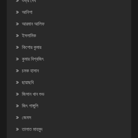
শুভ্র দেব
আনিশা
আরমান আলিফ
ইসলামিক
কিশোর কুমার
কুমার বিশ্বজিৎ
চমক হাসান
ছায়াছবি
জিসান খান শুভ
জিৎ গাঙ্গুলি
জেমস
তালাত মাহমুদ